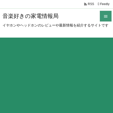

Feedly
RSS
音楽好きの家電情報局

イヤホンやヘッドホンのレビューや最新情報を紹介するサイトです

メニュ

サイド

前へ

次へ

検索