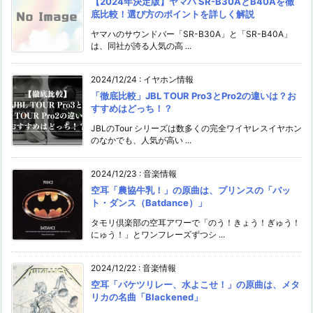
【2024年決定版】ヤマハ SR-B30AとB40Aを徹
底比較！選び方のポイントを詳しく解説
ヤマハのサウンドバー「SR-B30A」と「SR-B40A」
は、同社が誇る人気の高 ...
2024/12/24
:
イヤホン情報
「徹底⽐較」JBL TOUR Pro3とPro2の違いは？お
すすめはどっち！？
JBLのTour シリーズは数多くの完全ワイヤレスイヤホン
のなかでも、人気が高い ...
2024/12/23
:
音楽情報
空耳「農協牛乳！」の原曲は、プリンスの「バッ
ト・ダンス（Batdance）」
タモリ倶楽部の空耳アワーで「のう！きょう！ぎゅう！
にゅう！」とワンフレーズずつシ ...
2024/12/22
:
音楽情報
空耳「バケツリレー、水よこせ！」の原曲は、メタ
リカの名曲「Blackened」