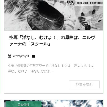
空耳「洋なし、むけよ！」の原曲は、ニルヴ
ァーナの「スクール」

2023/05/11

タモリ倶楽部の空耳アワーで「洋なし むけよ 洋なし むけよ
洋なし むけよ 洋なし むけよ ...
記事を読む
音楽情報