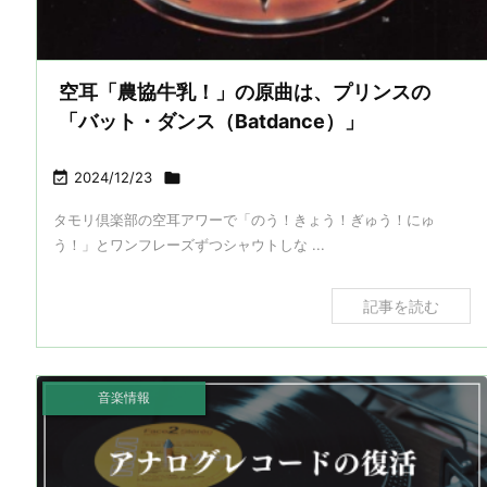
空耳「農協牛乳！」の原曲は、プリンスの
「バット・ダンス（Batdance）」

2024/12/23

タモリ倶楽部の空耳アワーで「のう！きょう！ぎゅう！にゅ
う！」とワンフレーズずつシャウトしな ...
記事を読む
音楽情報