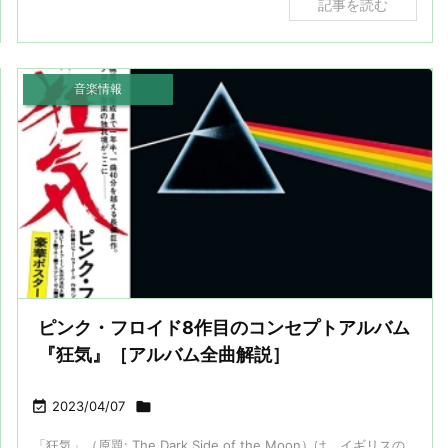
記事を読む
音楽情報
ピンク・フロイド8作目のコンセプトアルバム
『狂気』［アルバム全曲解説］

2023/04/07

「狂気」（原題: The Dark Side of the Moon）は、イギリスの