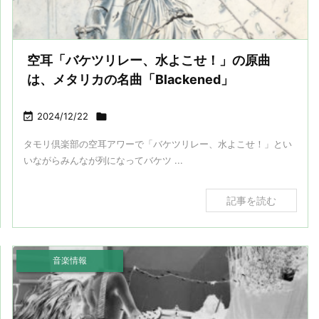
空耳「バケツリレー、水よこせ！」の原曲
は、メタリカの名曲「Blackened」

2024/12/22

タモリ倶楽部の空耳アワーで「バケツリレー、水よこせ！」とい
いながらみんなが列になってバケツ ...
記事を読む
音楽情報