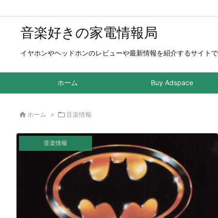
音楽好きの家電情報局
イヤホンやヘッドホンのレビューや最新情報を紹介するサイトで
ホーム
Buy Adspace

ホーム
>

音楽情報
音楽情報