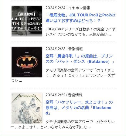
2024/12/24
:
イヤホン情報
「徹底⽐較」JBL TOUR Pro3とPro2の
違いは？おすすめはどっち！？
JBLのTour シリーズは数多くの完全ワイヤ
レスイヤホンのなかでも、人気が高い ...
2024/12/23
:
音楽情報
空耳「農協牛乳！」の原曲は、プリン
スの「バット・ダンス（Batdance）」
タモリ倶楽部の空耳アワーで「のう！きょ
う！ぎゅう！にゅう！」とワンフレーズず
つシ ...
2024/12/22
:
音楽情報
空耳「バケツリレー、水よこせ！」の
原曲は、メタリカの名曲「Blackene
d」
タモリ倶楽部の空耳アワーで「バケツリレ
ー、水よこせ！」といいながらみんなが列にな ...