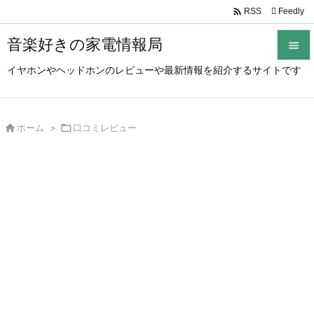

Feedly
RSS
音楽好きの家電情報局

イヤホンやヘッドホンのレビューや最新情報を紹介するサイトです

メニュ

サイド

ホーム
>

口コミレビュー

前へ

次へ

検索