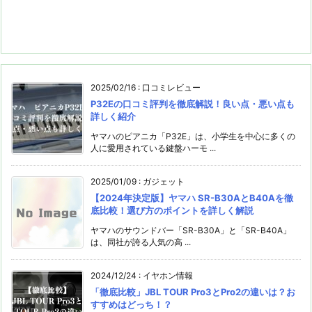
2025/02/16
:
口コミレビュー
P32Eの口コミ評判を徹底解説！良い点・悪い点も
詳しく紹介
ヤマハのピアニカ「P32E」は、小学生を中心に多くの
人に愛用されている鍵盤ハーモ ...
2025/01/09
:
ガジェット
【2024年決定版】ヤマハ SR-B30AとB40Aを徹
底比較！選び方のポイントを詳しく解説
ヤマハのサウンドバー「SR-B30A」と「SR-B40A」
は、同社が誇る人気の高 ...
2024/12/24
:
イヤホン情報
「徹底⽐較」JBL TOUR Pro3とPro2の違いは？お
すすめはどっち！？