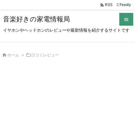

Feedly
RSS
音楽好きの家電情報局

イヤホンやヘッドホンのレビューや最新情報を紹介するサイトです

メニュ

サイド

ホーム
>

口コミレビュー

前へ

次へ

検索