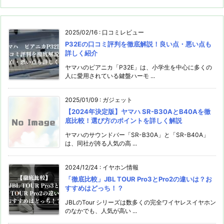
2025/02/16
:
口コミレビュー
P32Eの口コミ評判を徹底解説！良い点・悪い点も
詳しく紹介
ヤマハのピアニカ「P32E」は、小学生を中心に多くの
人に愛用されている鍵盤ハーモ ...
2025/01/09
:
ガジェット
【2024年決定版】ヤマハ SR-B30AとB40Aを徹
底比較！選び方のポイントを詳しく解説
ヤマハのサウンドバー「SR-B30A」と「SR-B40A」
は、同社が誇る人気の高 ...
2024/12/24
:
イヤホン情報
「徹底⽐較」JBL TOUR Pro3とPro2の違いは？お
すすめはどっち！？
JBLのTour シリーズは数多くの完全ワイヤレスイヤホン
のなかでも、人気が高い ...